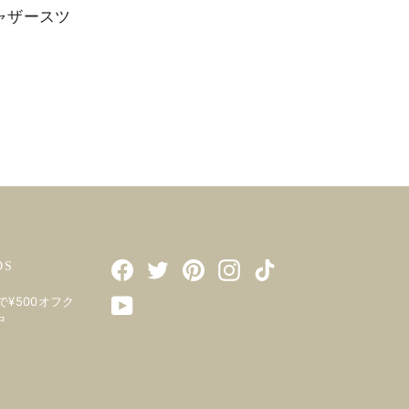
ャザースツ
DS
Facebook
Twitter
Pinterest
Instagram
TikTok
で¥500オフク
YouTube
中