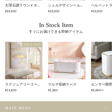
大理石調ラウンドネストテーブル
シェルデザインベルベッドアイアンチェア
¥99,800
¥39,800
¥29,800
In Stock Item
すぐにお届けできる即納アイテム
SOLD OUT
ラグジュアリーゴールドフォイルアート
マルチ収納ケース
センサー開
¥24,800
¥3,980
¥9,980〜
MAIN MENU