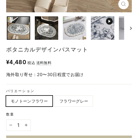
ボタニカルデザインバスマット
定
¥4,480
税込
送料無料
価
海外取り寄せ：20〜30日程度でお届け
バリエーション
モノトーンフラワー
フラワーグレー
数量
−
+