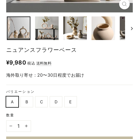
ニュアンスフラワーベース
定
¥9,980
税込
送料無料
価
海外取り寄せ：20〜30日程度でお届け
バリエーション
A
B
C
D
E
数量
−
+