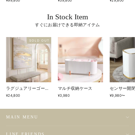
¥99,800
¥39,800
¥29,800
In Stock Item
すぐにお届けできる即納アイテム
SOLD OUT
ラグジュアリーゴールドフォイルアート
マルチ収納ケース
センサー開
¥24,800
¥3,980
¥9,980〜
MAIN MENU
LINE FRIENDS