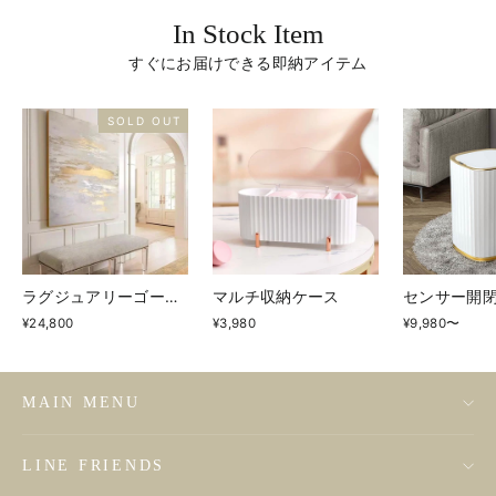
In Stock Item
すぐにお届けできる即納アイテム
SOLD OUT
ラグジュアリーゴールドフォイルアート
マルチ収納ケース
センサー開
¥24,800
¥3,980
¥9,980〜
MAIN MENU
LINE FRIENDS