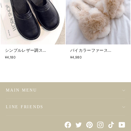
シンプルレザー調スリッパ
バイカラーファースリッパ
¥4,180
¥4,980
MAIN MENU
LINE FRIENDS
Facebook
Twitter
Pinterest
Instagram
TikTok
Yo