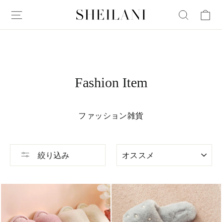
Fashion Item
ファッション雑貨
絞
絞り込み
り
込
み