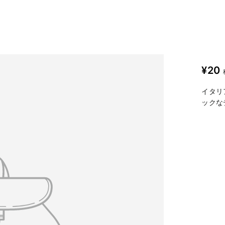
定
¥20
価
イタリ
ックな