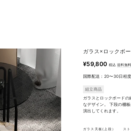
ガラス×ロックボ
定
¥59,800
税込
送料無
価
国際配送：20〜30日程
組立商品
ガラスとロックボードの
なデザイン。 下段の棚
演出してくれます。
ガラス天板(上段）
スト