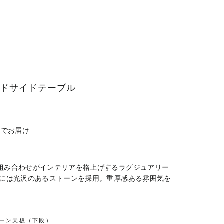
ードサイドテーブル
料
度でお届け
組み合わせがインテリアを格上げするラグジュアリー
板には光沢のあるストーンを採用。重厚感ある雰囲気を
ーン天板（下段）